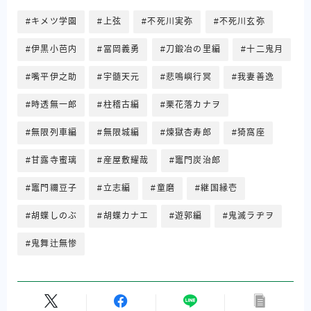
キメツ学園
上弦
不死川実弥
不死川玄弥
伊黒小芭内
冨岡義勇
刀鍛冶の里編
十二鬼月
嘴平伊之助
宇髄天元
悲鳴嶼行冥
我妻善逸
時透無一郎
柱稽古編
栗花落カナヲ
無限列車編
無限城編
煉獄杏寿郎
猗窩座
甘露寺蜜璃
産屋敷耀哉
竈門炭治郎
竈門禰豆子
立志編
童磨
継国縁壱
胡蝶しのぶ
胡蝶カナエ
遊郭編
鬼滅ラヂヲ
鬼舞辻無惨
Follow Me