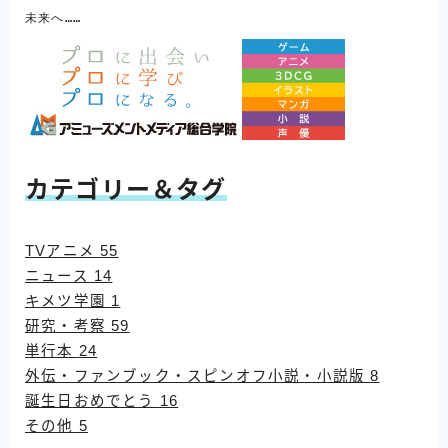
未来へ……
カテゴリー＆タグ
TVアニメ
55
ニュース
14
キメツ学園
1
研究・考察
59
単行本
24
外伝・ファンブック・スピンオフ小説・小説版
8
誕生日おめでとう
16
その他
5