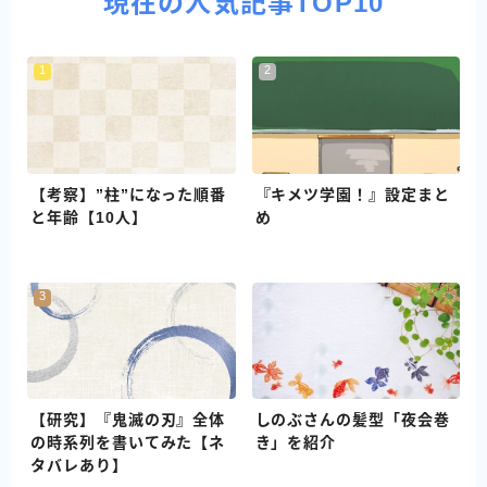
現在の人気記事TOP10
【考察】”柱”になった順番
『キメツ学園！』設定まと
と年齢【10人】
め
【研究】『鬼滅の刃』全体
しのぶさんの髪型「夜会巻
の時系列を書いてみた【ネ
き」を紹介
タバレあり】