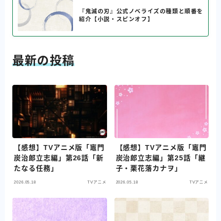
『鬼滅の刃』公式ノベライズの種類と順番を
紹介【小説・スピンオフ】
最新の投稿
【感想】TVアニメ版「竈門
【感想】TVアニメ版「竈門
炭治郎立志編」第26話「新
炭治郎立志編」第25話「継
たなる任務」
子・栗花落カナヲ」
2026.05.18
TVアニメ
2026.05.18
TVアニメ