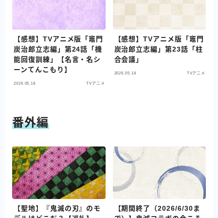
【感想】TVアニメ版「竈門
【感想】TVアニメ版「竈門
炭治郎立志編」第24話「機
炭治郎立志編」第23話「柱
能回復訓練」【名言・名シ
合会議」
ーンてんこもり】
2026.05.18
TVアニメ
2026.05.18
TVアニメ
番外編
【聖地】『鬼滅の刃』のモ
【期間終了（2026/6/30ま