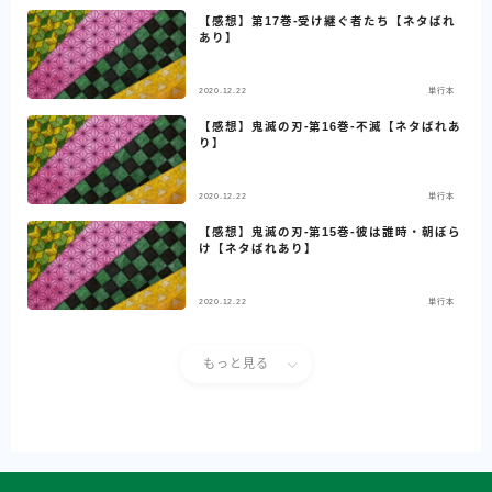
【感想】第17巻-受け継ぐ者たち【ネタばれ
あり】
2020.12.22
単行本
【感想】鬼滅の刃-第16巻-不滅【ネタばれあ
り】
2020.12.22
単行本
【感想】鬼滅の刃-第15巻-彼は誰時・朝ぼら
け【ネタばれあり】
2020.12.22
単行本
もっと見る
Follow Me