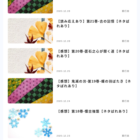
2020.12.28
単行本
【読み応えあり】第21巻-古の記憶【ネタば
れあり】
2020.12.28
単行本
【感想】第20巻-匪石之心が開く道【ネタば
れあり】
2020.12.25
単行本
【感想】鬼滅の刃-第19巻-蝶の羽ばたき【ネ
タばれあり】
2020.12.24
単行本
【感想】第18巻-懐古強襲【ネタばれあり】
2020.12.23
単行本