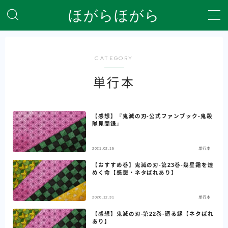
ほがらほがら
MENU
CATEGORY
ホーム
単行本
プライバシーポリシー
【感想】『鬼滅の刃-公式ファンブック-鬼殺
隊見聞録』
全記事を一覧にしたサイトマップ
2021.02.15
単行本
自己紹介＆サイト説明
【おすすめ巻】鬼滅の刃-第23巻-幾星霜を煌
めく命【感想・ネタばれあり】
2020.12.31
単行本
【感想】鬼滅の刃-第22巻-廻る縁【ネタばれ
あり】