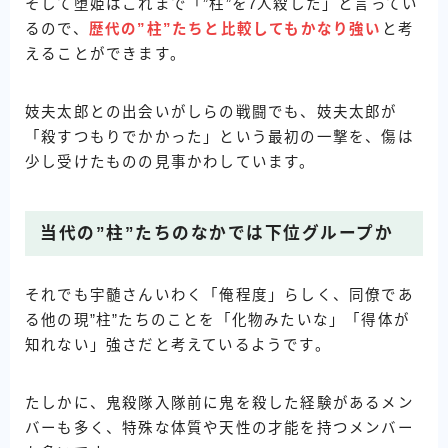
そして堕姫はこれまで「”柱”を7人殺した」と言ってい
るので、
歴代の”柱”たちと比較してもかなり強い
と考
えることができます。
妓夫太郎との出会いがしらの戦闘でも、妓夫太郎が
「殺すつもりでかかった」という最初の一撃を、傷は
少し受けたものの見事かわしています。
当代の”柱”たちのなかでは下位グループか
それでも宇髄さんいわく「俺程度」らしく、同僚であ
る他の現”柱”たちのことを「化物みたいな」「得体が
知れない」強さだと考えているようです。
たしかに、鬼殺隊入隊前に鬼を殺した経験があるメン
バーも多く、特殊な体質や天性の才能を持つメンバー