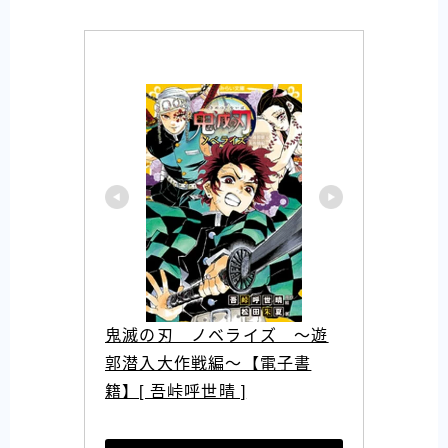
鬼滅の刃　ノベライズ　〜遊
郭潜入大作戦編〜【電子書
籍】[ 吾峠呼世晴 ]