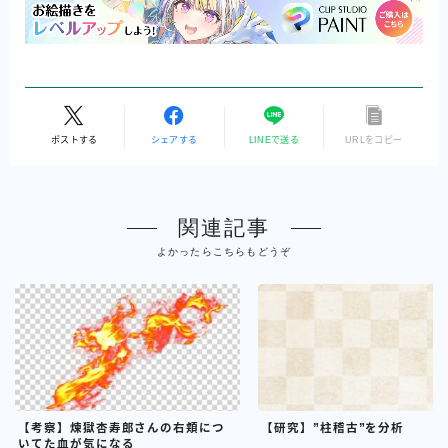
ポストする
シェアする
LINEで送る
URLをコピー
関連記事
よかったらこちらもどうぞ
【考察】煉獄杏寿郎さんの右頬につ
【研究】”柱稽古”を分析
いてた血が気になる