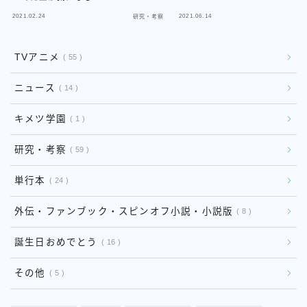
2021.02.24
2021.06.14
研究・考察
研
TVアニメ
55
ニュース
14
キメツ学園
1
研究・考察
59
単行本
24
外伝・ファンブック・スピンオフ小説・小説版
8
誕生日おめでとう
16
その他
5