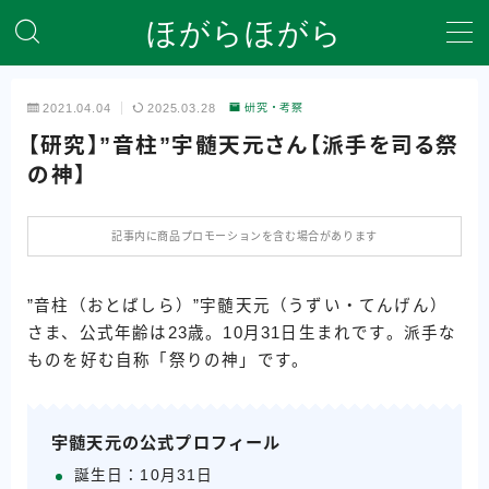
ほがらほがら
MENU
2021.04.04
2025.03.28
研究・考察
【研究】”音柱”宇髄天元さん【派手を司る祭
ホーム
の神】
プライバシーポリシー
記事内に商品プロモーションを含む場合があります
全記事を一覧にしたサイトマップ
”音柱（おとばしら）”宇髄天元（うずい・てんげん）
自己紹介＆サイト説明
さま、公式年齢は23歳。10月31日生まれです。派手な
ものを好む自称「祭りの神」です。
宇髄天元の公式プロフィール
誕生日：10月31日