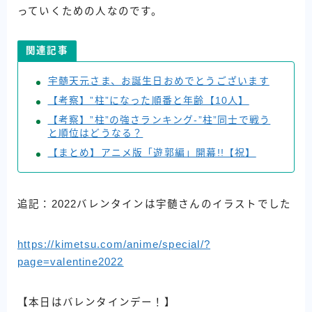
っていくための人なのです。
関連記事
宇髄天元さま、お誕生日おめでとうございます
【考察】”柱”になった順番と年齢【10人】
【考察】”柱”の強さランキング‐”柱”同士で戦う
と順位はどうなる？
【まとめ】アニメ版「遊郭編」開幕!!【祝】
追記：2022バレンタインは宇髄さんのイラストでした
https://kimetsu.com/anime/special/?
page=valentine2022
【本日はバレンタインデー！】