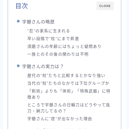
目次
CLOSE
宇髄さんの略歴
”忍”の家系に生まれる
早い段階で”柱”にまで昇進
須磨さんの年齢にはちょっと疑問あり
一族とのその後の関わりは不明
宇髄さんの実力は？
歴代の”柱”たちと比較するとかなり強い
当代の”柱”たちのなかでは下位グループか
「剣術」よりも「体術」「特殊武器」に特
徴あり
ところで宇髄さんの日輪刀はどうやって抜
刀・納刀してるの？
宇髄さんに”痣”が出なかった理由