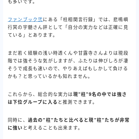
も多いです。
ファンブック弐
にある「柱相関言行録」では、悲鳴嶼
行冥の宇髄さん評として「自分の実力などは正確に見
ている」とあります。
まだ若く経験の浅い時透くんや甘露寺さんよりは現段
階では強そうな気がしますが、ふたりは伸びしろが凄
そうで成長も速いので、やりあえばもしかして負ける
かも？と思っているかも知れません。
これらから、総合的な実力は
現”柱”9名の中では強さ
は下位グループに入る
と推測できます。
同時に、
過去の”柱”たちと比べると現”柱”たちが非常
に強い
と考えることも出来ます。