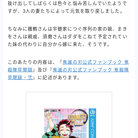
抜け出してしばらくは色々と悩み苦しんでいたようで
すが、3人の妻たちによって元気を取り戻しました。
ちなみに雛鶴さんは宇髄家につぐ序列の家の娘、まき
をさんは親戚、須磨さんはダダをこねて予定されてい
た妹の代わりに自分から嫁に来た、そうです。
このあたりの内容は、『
鬼滅の刃公式ファンブック 鬼
殺隊見聞録
』及び『
鬼滅の刃公式ファンブック 鬼殺隊
見聞録・弐
』に記述があります。