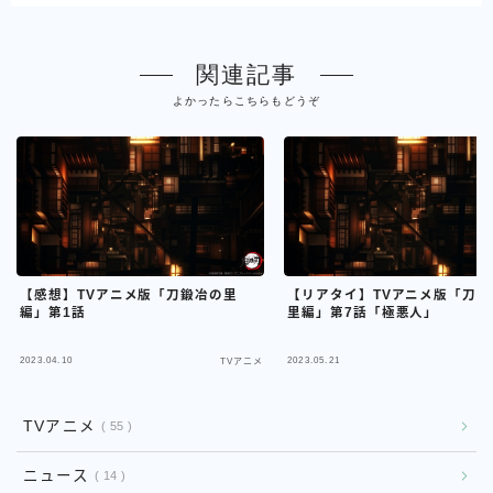
関連記事
よかったらこちらもどうぞ
【感想】TVアニメ版「刀鍛冶の里
【リアタイ】TVアニメ版「刀鍛
編」第1話
里編」第7話「極悪人」
2023.04.10
2023.05.21
TVアニメ
TVアニメ
55
ニュース
14