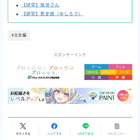
【研究】珠世さん
【研究】愈史郎（ゆしろう）
#立志編
スポンサーリンク
ポストする
シェアする
LINEで送る
URLをコピー