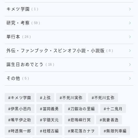
キメツ学園
1
研究・考察
59
単行本
24
外伝・ファンブック・スピンオフ小説・小説版
8
誕生日おめでとう
16
その他
5
キメツ学園
上弦
不死川実弥
不死川玄弥
伊黒小芭内
冨岡義勇
刀鍛冶の里編
十二鬼月
嘴平伊之助
宇髄天元
悲鳴嶼行冥
我妻善逸
時透無一郎
柱稽古編
栗花落カナヲ
無限列車編