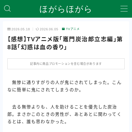
ほがらほがら
MENU
2026.05.18
2026.06.05
TVアニメ
【感想】TVアニメ版「竈門炭治郎立志編」第
ホーム
8話「幻惑は血の香り」
プライバシーポリシー
記事内に商品プロモーションを含む場合があります
全記事を一覧にしたサイトマップ
無惨に通りすがりの人が鬼にされてしまった。こん
自己紹介＆サイト説明
なに簡単に鬼にされてしまうのか。
去る無惨よりも、人を助けることを優先した炭治
郎。まさかこのときの男性が、あとあとに関わってく
るとは、誰も思わなかった。