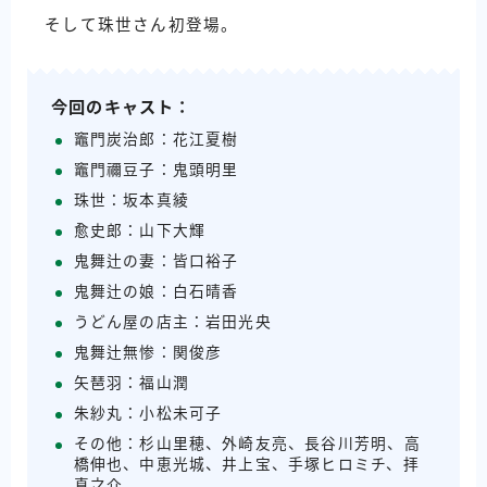
そして珠世さん初登場。
今回のキャスト：
竈門炭治郎：花江夏樹
竈門禰豆子：鬼頭明里
珠世：坂本真綾
愈史郎：山下大輝
鬼舞辻の妻：皆口裕子
鬼舞辻の娘：白石晴香
うどん屋の店主：岩田光央
鬼舞辻無惨：関俊彦
矢琶羽：福山潤
朱紗丸：小松未可子
その他：杉山里穂、外崎友亮、長谷川芳明、高
橋伸也、中恵光城、井上宝、手塚ヒロミチ、拝
真之介